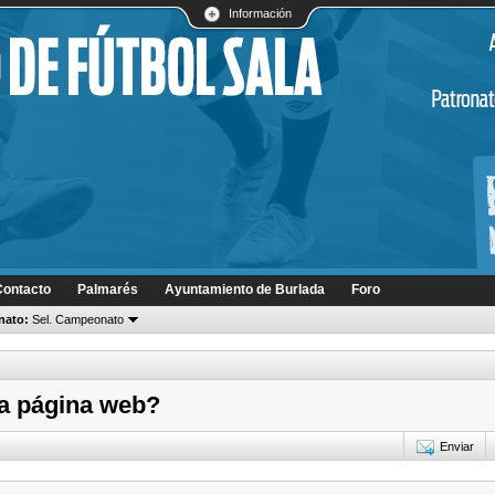
Información
Contacto
Palmarés
Ayuntamiento de Burlada
Foro
ato:
Sel. Campeonato
va página web?
Enviar