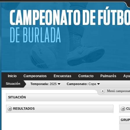
Inicio
Campeonatos
Encuestas
Contacto
Palmarés
Ayu
Situación
Temporada:
2025
Campeonato:
Copa
Menú campeona
SITUACIÓN
RESULTADOS
C
GRUP